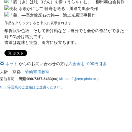
作品をクリックすると中央に表示されます
年賀状や色紙、そして掛け軸など…自分でも会心の作品ができた
時の気分は格別です。
書道は趣味と実益、両方に役立ちます。
ネット
からのお問い合わせの方は
入会金を1000円引き
大阪 京都
菊仙書道教室
菊仙書院
田淵:090-7357-6483
(au)
kikusen2@sea.plala.or.jp
SEO等営業のご連絡はご遠慮ください。